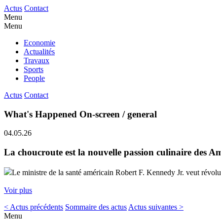
Actus
Contact
Menu
Menu
Economie
Actualités
Travaux
Sports
People
Actus
Contact
What's Happened On-screen / general
04.05.26
La choucroute est la nouvelle passion culinaire des A
Le ministre de la santé américain Robert F. Kennedy Jr. veut révo
Voir plus
< Actus précédents
Sommaire des actus
Actus suivantes >
Menu