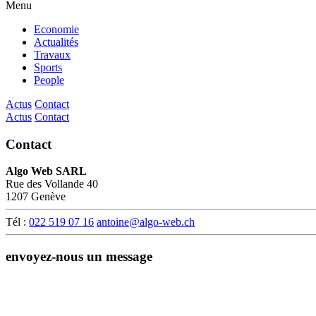
Menu
Economie
Actualités
Travaux
Sports
People
Actus
Contact
Actus
Contact
Contact
Algo Web SARL
Rue des Vollande 40
1207 Genève
Tél :
022 519 07 16
antoine@algo-web.ch
envoyez-nous un message