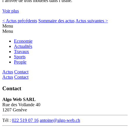
l’arrivée de trois modèles dans l’usine.
Voir plus
< Actus précédents
Sommaire des actus
Actus suivantes >
Menu
Menu
Economie
Actualités
Travaux
Sports
People
Actus
Contact
Actus
Contact
Contact
Algo Web SARL
Rue des Vollande 40
1207 Genève
Tél :
022 519 07 16
antoine@algo-web.ch