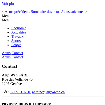
Voir plus
< Actus précédents
Sommaire des actus
Actus suivantes >
Menu
Menu
Economie
Actualités
Travaux
Sports
People
Actus
Contact
Actus
Contact
Contact
Algo Web SARL
Rue des Vollande 40
1207 Genève
Tél :
022 519 07 16
antoine@algo-web.ch
envoyez-nous un message